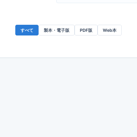
ー
ル
ア
ド
すべて
製本・電子版
PDF版
Web本
レ
ス