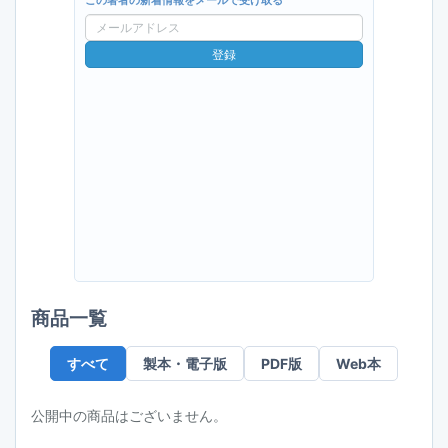
この著者の新着情報をメールで受け取る
メ
ー
登録
ル
ア
ド
レ
ス
商品一覧
すべて
製本・電子版
PDF版
Web本
公開中の商品はございません。