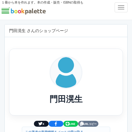
１冊から本を作れます。本の作成・販売・ISBNの取得も
Toggl
Navig
門田滉生 さんのショップページ
門田滉生
X
LINE
URLコピー