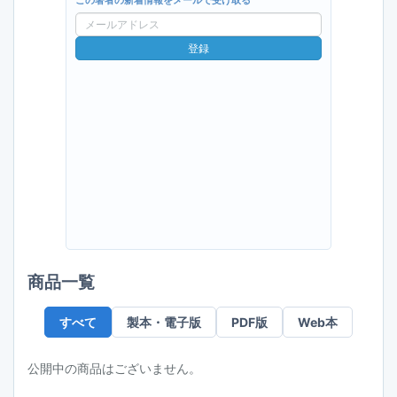
この著者の新着情報をメールで受け取る
メ
ー
登録
ル
ア
ド
レ
ス
商品一覧
すべて
製本・電子版
PDF版
Web本
公開中の商品はございません。