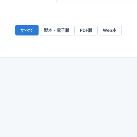
ー
ル
ア
ド
すべて
製本・電子版
PDF版
Web本
レ
ス