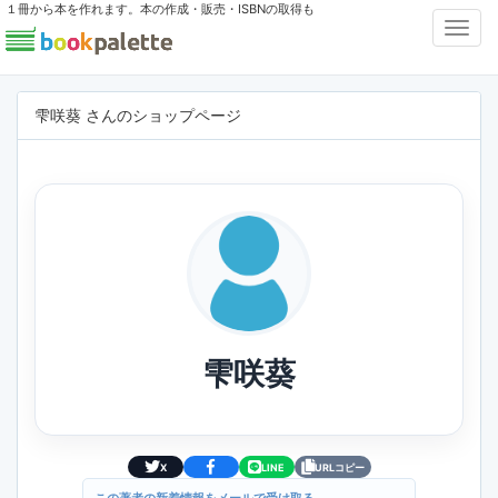
１冊から本を作れます。本の作成・販売・ISBNの取得も
Toggl
Navig
雫咲葵 さんのショップページ
雫咲葵
X
LINE
URLコピー