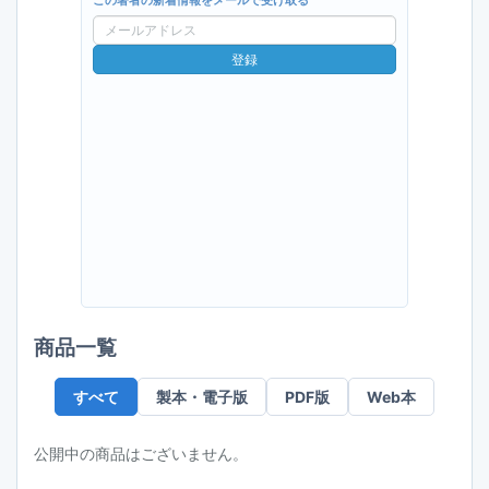
この著者の新着情報をメールで受け取る
メ
ー
登録
ル
ア
ド
レ
ス
商品一覧
すべて
製本・電子版
PDF版
Web本
公開中の商品はございません。