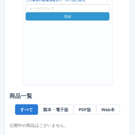
この著者の新着情報をメールで受け取る
メ
ー
登録
ル
ア
ド
レ
ス
商品一覧
すべて
製本・電子版
PDF版
Web本
公開中の商品はございません。