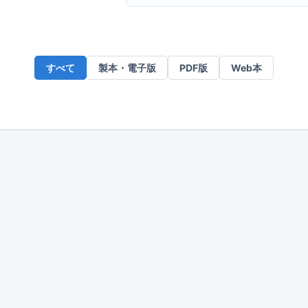
ー
ル
ア
ド
すべて
製本・電子版
PDF版
Web本
レ
ス