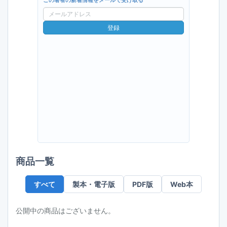
この著者の新着情報をメールで受け取る
メ
ー
登録
ル
ア
ド
レ
ス
商品一覧
すべて
製本・電子版
PDF版
Web本
公開中の商品はございません。