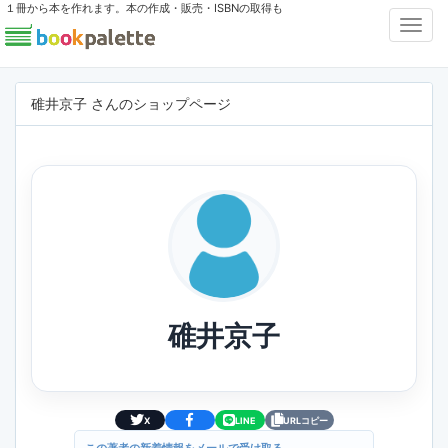
１冊から本を作れます。本の作成・販売・ISBNの取得も
Toggl
Navig
碓井京子 さんのショップページ
碓井京子
X
LINE
URLコピー