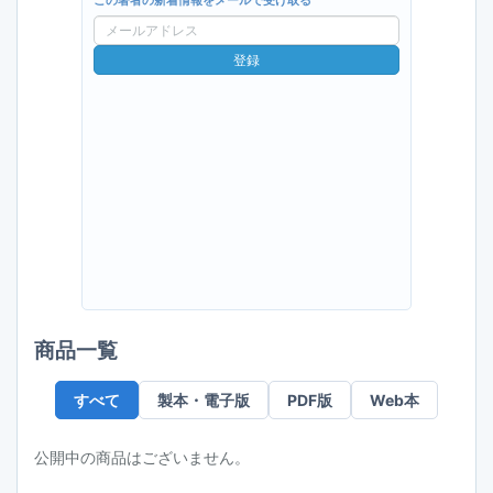
この著者の新着情報をメールで受け取る
メ
ー
登録
ル
ア
ド
レ
ス
商品一覧
すべて
製本・電子版
PDF版
Web本
公開中の商品はございません。