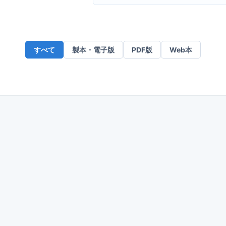
ー
ル
ア
ド
すべて
製本・電子版
PDF版
Web本
レ
ス