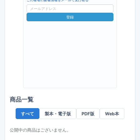
この著者の新着情報をメールで受け取る
メ
ー
登録
ル
ア
ド
レ
ス
商品一覧
すべて
製本・電子版
PDF版
Web本
公開中の商品はございません。