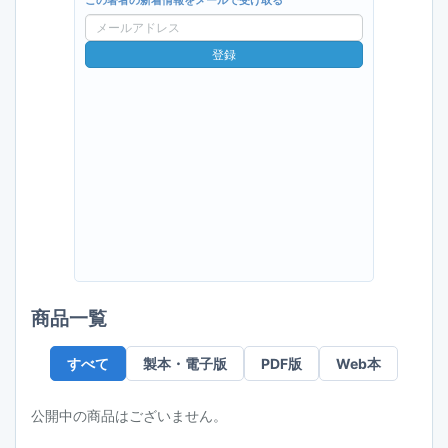
この著者の新着情報をメールで受け取る
メ
ー
登録
ル
ア
ド
レ
ス
商品一覧
すべて
製本・電子版
PDF版
Web本
公開中の商品はございません。