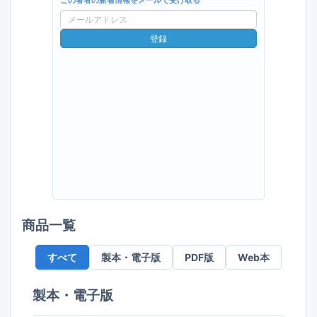
この著者の新着情報をメールで受け取る
メ
ー
登録
ル
ア
ド
レ
ス
商品一覧
すべて
製本・電子版
PDF版
Web本
製本・電子版