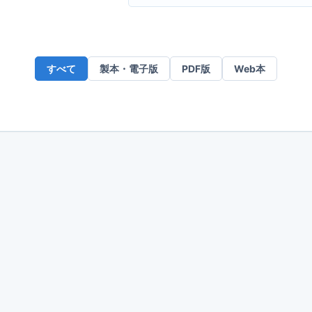
ー
ル
ア
ド
すべて
製本・電子版
PDF版
Web本
レ
ス