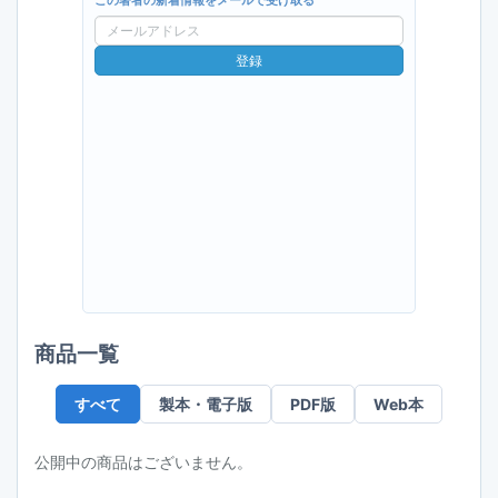
この著者の新着情報をメールで受け取る
メ
ー
登録
ル
ア
ド
レ
ス
商品一覧
すべて
製本・電子版
PDF版
Web本
公開中の商品はございません。