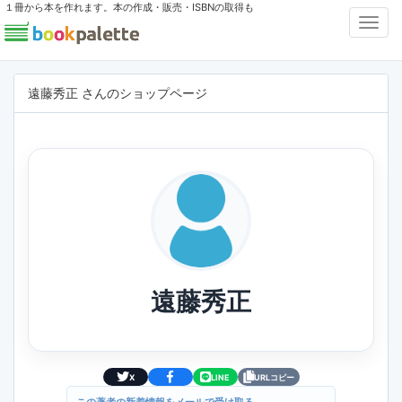
１冊から本を作れます。本の作成・販売・ISBNの取得も
Toggl
Navig
遠藤秀正 さんのショップページ
遠藤秀正
X
LINE
URLコピー