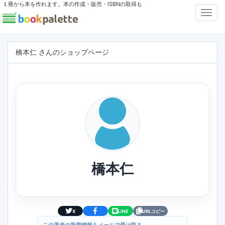
１冊から本を作れます。本の作成・販売・ISBNの取得も
Toggl
Navig
橋本仁 さんのショップページ
橋本仁
X
LINE
URLコピー