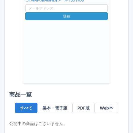
この著者の新着情報をメールで受け取る
メ
ー
登録
ル
ア
ド
レ
ス
商品一覧
すべて
製本・電子版
PDF版
Web本
公開中の商品はございません。