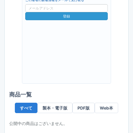
この著者の新着情報をメールで受け取る
メ
ー
登録
ル
ア
ド
レ
ス
商品一覧
すべて
製本・電子版
PDF版
Web本
公開中の商品はございません。