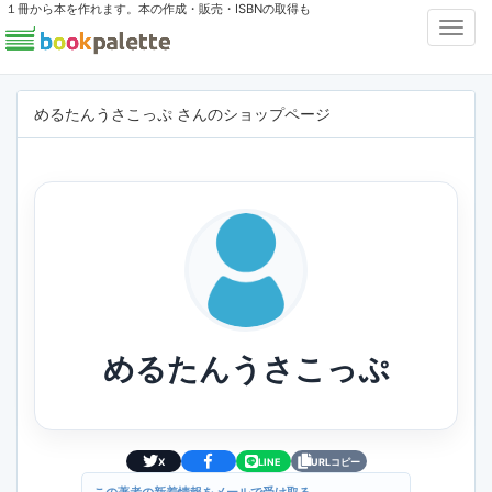
１冊から本を作れます。本の作成・販売・ISBNの取得も
Toggl
Navig
めるたんうさこっぷ さんのショップページ
めるたんうさこっぷ
X
LINE
URLコピー