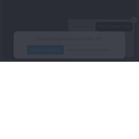
－
book details
Read in Book View
－
＋
80%
Resume from where you left off?
/12
page
Continue reading
Start from the beginning
You can publish and sell your books