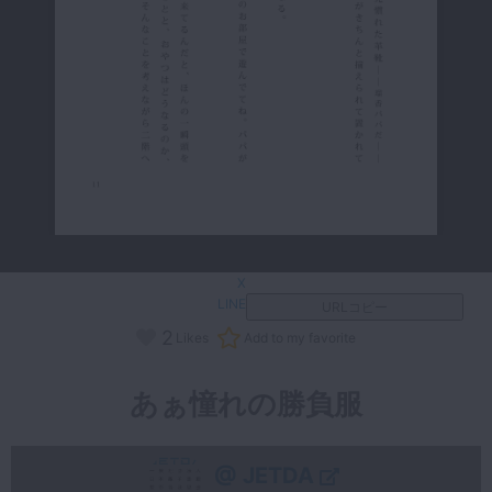
X
LINE
URLコピー
2
Likes
Add to my favorite
あぁ憧れの勝負服
@ JETDA