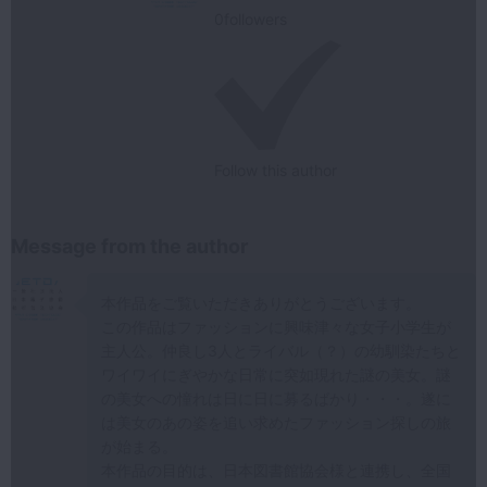
0
followers
Follow this author
Message from the author
本作品をご覧いただきありがとうございます。
この作品はファッションに興味津々な女子小学生が
主人公。仲良し3人とライバル（？）の幼馴染たちと
ワイワイにぎやかな日常に突如現れた謎の美女。謎
の美女への憧れは日に日に募るばかり・・・。遂に
は美女のあの姿を追い求めたファッション探しの旅
が始まる。
本作品の目的は、日本図書館協会様と連携し、全国