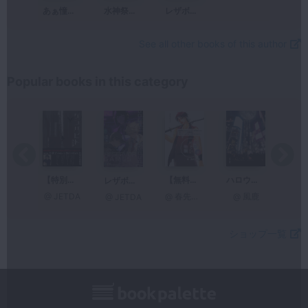
あぁ憧れの勝負服
水神祭 ダイジェスト版
レザボア・ゲーム ダイジェスト版
See all other books of this author
Popular books in this category
【無料版】明皓めでた物語 参 鉄火の名匠
ハロウィンの探し物はジャック・オー・ランタンへ
【特別ダイジェスト】ゲンバビト 改訂版
あぁ憧れの勝負服
レザボア・ゲーム ダイジェスト版
@ 春先ひなた
@ 風鹿
@ JETDA
ETDA
@ JETDA
ショップ一覧