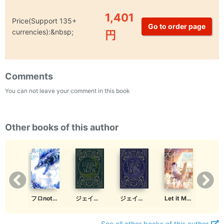
1,401
Price(Support 135+
currencies):&nbsp;
円
Comments
You can not leave your comment in this book
Other books of this author
戦いの女神と咬魚の恋
フロnot監 extra
Let it MELT
ジェイ監 下
ジェイ監 上
See all other books of this author