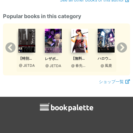
Popular books in this category
【無料版】明皓めでた物語 参 鉄火の名匠
ハロウィンの探し物はジャック・オー・ランタンへ
【特別ダイジェスト】ゲンバビト 改訂版
あぁ憧れの勝負服
レザボア・ゲーム ダイジェスト版
@ 春先ひなた
@ 風鹿
@ JETDA
ETDA
@ JETDA
ショップ一覧