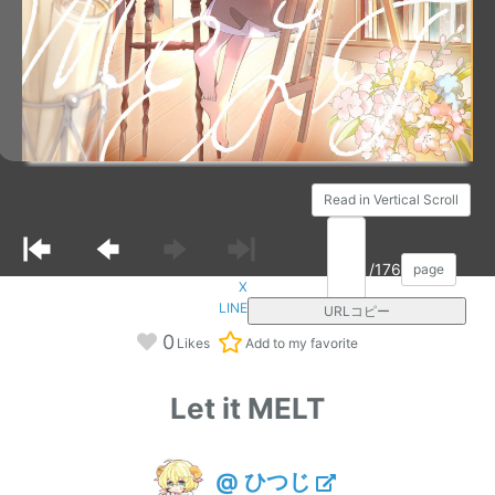
Read in Vertical Scroll
/176
page
X
LINE
URLコピー
0
Likes
Add to my favorite
Let it MELT
@ ひつじ