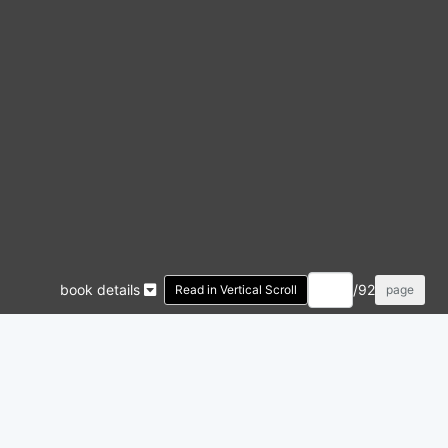
book details
/92
Read in Vertical Scroll
page