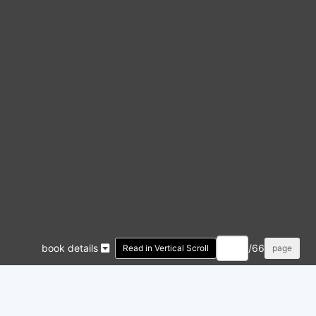
book details
/66
Read in Vertical Scroll
page