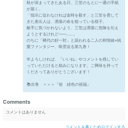
秋が深まってきたある日、三笠のもとに一通の手紙
が届く。
「指示に従わなければ金時を殺す」と三笠を脅して
きた差出人は、洒落の命を狙っている様子。
敵手に気づかれないよう、三笠は洒落に危険を伝え
ようとするけれど――……。
のちに「稀代の好一対」と謳われる二人の和情緒×純
愛ファンタジー、暗雲迫る第九巻！
🌸よろしければ、「いいね」やコメントを残してい
っていただけると励みになります。ご興味を持って
くださってありがとうございます！
📚次巻 ＞＞＞『拾 緋色の祝福』
Comments
コメントはありません
コメントを書くためログインする