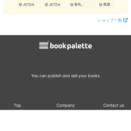
@ 春先ひなた
@ 風鹿
@ JETDA
ETDA
@ JETDA
ショップ一覧
You can publish and sell your books
Top
Company
Contact us
Login
Specified Commercial Transaction
Terms of
Member
Act
service
register
Privacy policy