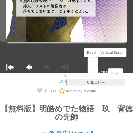
Read in Vertical Scroll
/256
page
X
LINE
URLコピー
7
Likes
Add to my favorite
【無料版】明皓めでた物語 玖 背徳
の先師