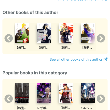
Other books of this author
【無料版】明皓めでた物語 壱 市井の英雄
【無料版】明皓めでた物語 拾弐 太陽の國
【無料版】明皓めでた物語 拾壱 救賤の教主
【無料版】明皓めでた物語 拾 緋色の祝福
【無料版】明皓めでた物語 玖 背徳の先師
See all other books of this author
Popular books in this category
【無料版】明皓めでた物語 参 鉄火の名匠
ハロウィンの探し物はジャック・オー・ランタンへ
【特別ダイジェスト】ゲンバビト 改訂版
あぁ憧れの勝負服
レザボア・ゲーム ダイジェスト版