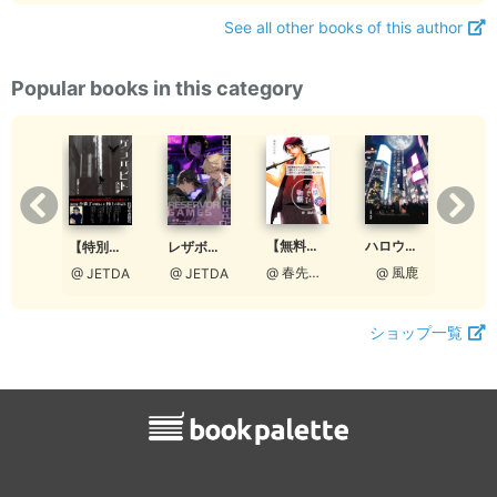
See all other books of this author
Popular books in this category
【無料版】明皓めでた物語 参 鉄火の名匠
ハロウィンの探し物はジャック・オー・ランタンへ
【特別ダイジェスト】ゲンバビト 改訂版
あぁ憧れの勝負服
レザボア・ゲーム ダイジェスト版
@ 春先ひなた
@ 風鹿
@ JETDA
ETDA
@ JETDA
ショップ一覧