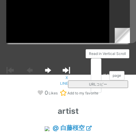
Read in Vertical Scroll
/58
page
X
LINE
URLコピー
0
Likes
Add to my favorite
artist
@ 白藤桜空