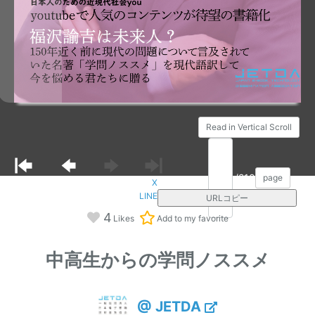
Read in Vertical Scroll
/210
page
X
LINE
URLコピー
4
Likes
Add to my favorite
中高生からの学問ノススメ
@ JETDA