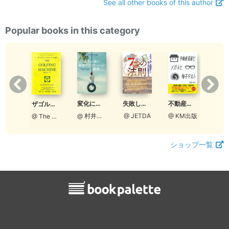
See all other books of this author
Popular books in this category
変化に強い業務アプリケーション開発
失敗したくない出版方法の選び方７つの法則
日本髪の髪型
不動産投資とメガネと柚子タルト
ザゴルフィングマシーン日本語版
@ 村井裕之
@ JETDA
 竜也
@ KM出版
@ The Golfing Machine, LLC
ショップ一覧