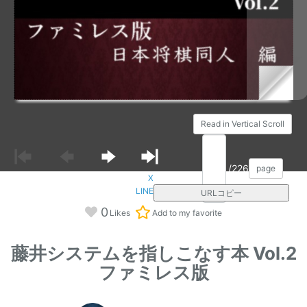
Read in Vertical Scroll
/226
page
X
LINE
URLコピー
0
Likes
Add to my favorite
藤井システムを指しこなす本 Vol.2
ファミレス版