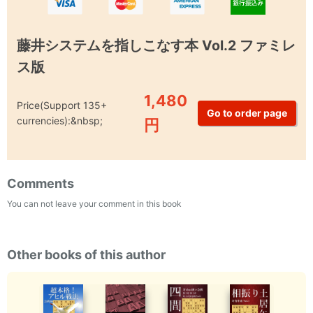
藤井システムを指しこなす本 Vol.2 ファミレ
ス版
1,480
Price(Support 135+
currencies):&nbsp;
円
Comments
You can not leave your comment in this book
Other books of this author