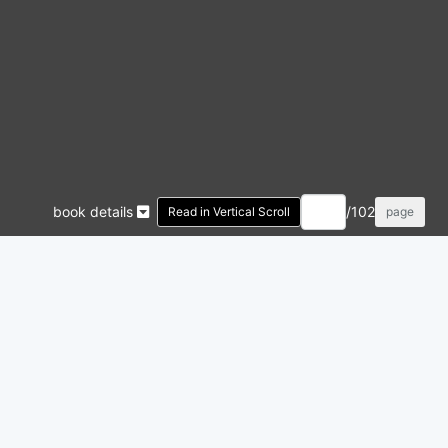
book details
/102
Read in Vertical Scroll
page
l.1~2