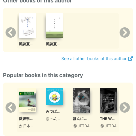
Other books of this author
風詩夏伝・巻1ー背表紙修正版
風詩夏伝・巻2
See all other books of this author
Popular books in this category
みつばちくくちゃん
【ワコーレ】CLasism 2020 冬 vol.20
愛媛県鳥類目録 - Checklist of the Birds of Ehime
ほんになるねこ
THE WORLD CARS COLLECTION 募集ガイド
@ べんちゃんまん
@ 和田興産公式
@ 日本野鳥の会愛媛
@ JETDA
@ JETDA