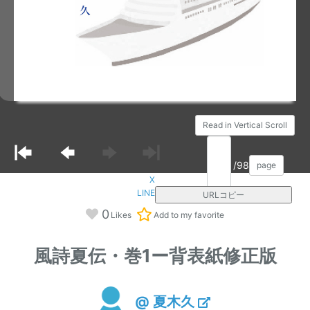
Read in Vertical Scroll
/98
page
X
LINE
URLコピー
0
Likes
Add to my favorite
風詩夏伝・巻1ー背表紙修正版
@ 夏木久