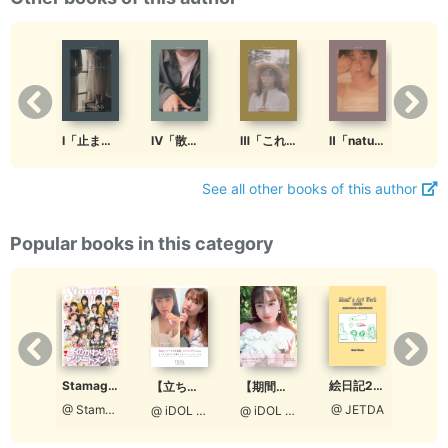
Ⅰ「止まる事を知らないわたしたちのブルー」
Ⅳ「散歩」
Ⅲ「これが、わたし」
Ⅱ「natural」
See all other books of this author
Popular books in this category
Stamaga★Fille 12月発売号（通算3号：特別編集版）
Stamaga★Fille 2021年12月発売号（通算第6号）
絵日記2018
【立ち読み版】ロクセンチフィルム ＃おうちじかん
【期間限定】ロクセンチフィルム ＃おうちじかん【Aタイプ［宮脇理子表紙］】
@ StamagaFille編集部
@ StamagaFille編集部
@ JETDA
@ iDOL picture project
@ iDOL picture project