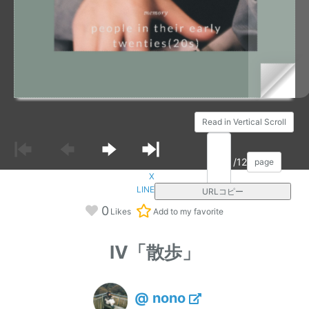
Read in Vertical Scroll
/12
page
X
LINE
URLコピー
0
Likes
Add to my favorite
Ⅳ「散歩」
@ nono