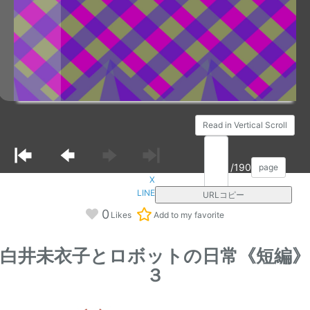
Read in Vertical Scroll
/190
page
X
LINE
URLコピー
0
Likes
Add to my favorite
白井未衣子とロボットの日常《短編》
３