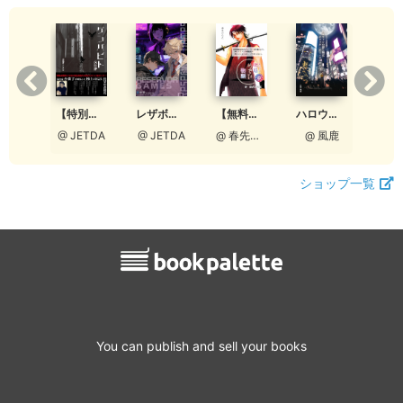
【無料版】明皓めでた物語 参 鉄火の名匠
ハロウィンの探し物はジャック・オー・ランタンへ
【特別ダイジェスト】ゲンバビト 改訂版
あぁ憧れの勝負服
レザボア・ゲーム ダイジェスト版
@ 春先ひなた
@ 風鹿
@ JETDA
ETDA
@ JETDA
ショップ一覧
You can publish and sell your books