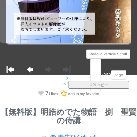
Read in Vertical Scroll
/262
page
X
LINE
URLコピー
7
Likes
Add to my favorite
【無料版】明皓めでた物語 捌 聖賢
の侍講