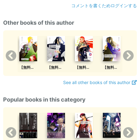
コメントを書くためログインする
Other books of this author
【無料版】明皓めでた物語 壱 市井の英雄
【無料版】明皓めでた物語 拾弐 太陽の國
【無料版】明皓めでた物語 拾壱 救賤の教主
【無料版】明皓めでた物語 拾 緋色の祝福
【無料版】明皓めでた物語 玖 背徳の先師
See all other books of this author
Popular books in this category