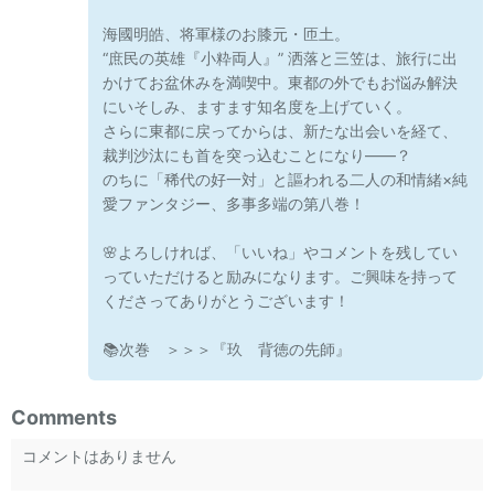
海國明皓、将軍様のお膝元・匝土。
“庶民の英雄『小粋両人』” 洒落と三笠は、旅行に出
かけてお盆休みを満喫中。東都の外でもお悩み解決
にいそしみ、ますます知名度を上げていく。
さらに東都に戻ってからは、新たな出会いを経て、
裁判沙汰にも首を突っ込むことになり――？
のちに「稀代の好一対」と謳われる二人の和情緒×純
愛ファンタジー、多事多端の第八巻！
🌸よろしければ、「いいね」やコメントを残してい
っていただけると励みになります。ご興味を持って
くださってありがとうございます！
📚次巻 ＞＞＞『玖 背徳の先師』
Comments
コメントはありません