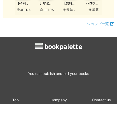
【無料版】明皓めでた物語 参 鉄火の名匠
ハロウィンの探し物はジャック・オー・ランタンへ
【特別ダイジェスト】ゲンバビト 改訂版
あぁ憧れの勝負服
レザボア・ゲーム ダイジェスト版
@ 春先ひなた
@ 風鹿
@ JETDA
ETDA
@ JETDA
ショップ一覧
You can publish and sell your books
Top
Company
Contact us
Login
Specified Commercial Transaction
Terms of
Member
Act
service