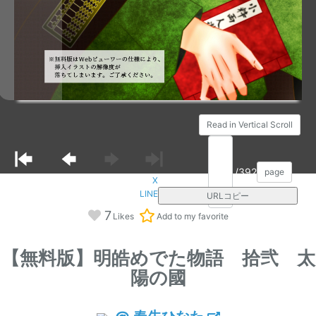
Read in Vertical Scroll
/392
page
X
LINE
URLコピー
7
Likes
Add to my favorite
【無料版】明皓めでた物語 拾弐 太
陽の國