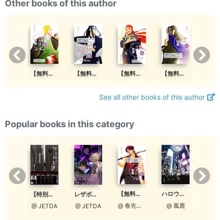
Other books of this author
【無料版】明皓めでた物語 壱 市井の英雄
【無料版】明皓めでた物語 拾弐 太陽の國
【無料版】明皓めでた物語 拾壱 救賤の教主
【無料版】明皓めでた物語 拾 緋色の祝福
【無料版】明皓めでた物語 玖 背徳の先師
See all other books of this author
Popular books in this category
【無料版】明皓めでた物語 参 鉄火の名匠
ハロウィンの探し物はジャック・オー・ランタンへ
【特別ダイジェスト】ゲンバビト 改訂版
あぁ憧れの勝負服
レザボア・ゲーム ダイジェスト版
@ 春先ひなた
@ 風鹿
@ JETDA
ETDA
@ JETDA