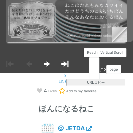
Read in Vertical Scroll
/12
page
X
LINE
URLコピー
4
Likes
Add to my favorite
ほんになるねこ
@ JETDA