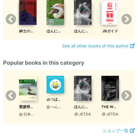
紳士の銘品図鑑
ほんになるいぬ
ほんになるねこ
JBガイド
保護猫 cafe caro clip
See all other books of this author
Popular books in this category
みつばちくくちゃん
【ワコーレ】CLasism 2020 冬 vol.20
愛媛県鳥類目録 - Checklist of the Birds of Ehime
ほんになるねこ
THE WORLD CARS COLLECTION 募集ガイド
@ べんちゃんまん
@ 和田興産公式
@ 日本野鳥の会愛媛
@ JETDA
@ JETDA
ショップ一覧