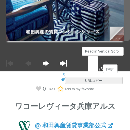
Read in Vertical Scroll
/6
page
X
LINE
URLコピー
0
Likes
Add to my favorite
ワコーレヴィータ兵庫アルス
@ 和田興産賃貸事業部公式