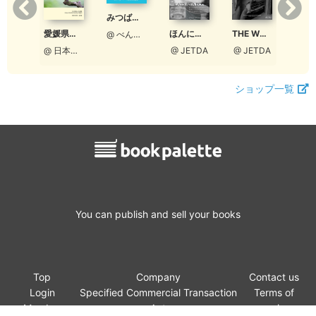
みつばちくくちゃん
【ワコーレ】CLasism 2020 冬 vol.20
愛媛県鳥類目録 - Checklist of the Birds of Ehime
ほんになるねこ
THE WORLD CARS COLLECTION 募集ガイド
@ べんちゃんまん
@ 和田興産公式
@ 日本野鳥の会愛媛
@ JETDA
@ JETDA
ショップ一覧
You can publish and sell your books
Top
Company
Contact us
Login
Specified Commercial Transaction
Terms of
Member
Act
service