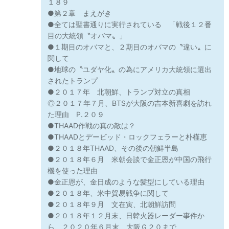
１８９
●第２章 まえがき
●全ては聖書通りに実行されている 「戦後１２番
目の大統領〝オバマ〟」
●１期目のオバマと、２期目のオバマの〝違い〟に
関して
●地球の〝ユダヤ化〟の為にアメリカ大統領に選出
されたトランプ
●２０１７年 北朝鮮、トランプ対立の真相
◎２０１７年７月、BTSが大阪の吉本新喜劇を訪れ
た理由 P.２０９
●THAAD作戦の真の敵は？
●THAADとデービッド・ロックフェラーと朴槿恵
●２０１８年THAAD、その後の朝鮮半島
●２０１８年６月 米朝会談で金正恩が中国の飛行
機を使った理由
●金正恩が、金日成のような髪型にしている理由
●２０１８年、米中貿易戦争に関して
●２０１８年９月 文在寅、北朝鮮訪問
●２０１８年１２月末、日韓火器レーダー事件か
ら、２０２０年６月末、大阪Ｇ２０まで