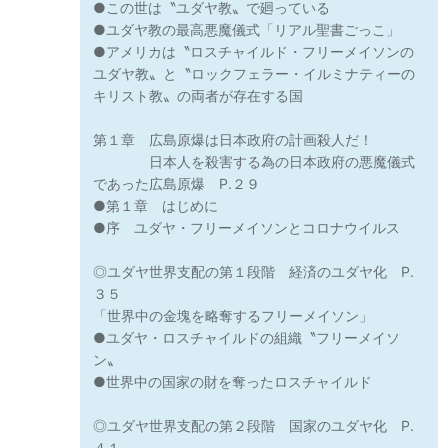
●この世は〝ユダヤ教〟で廻っている
●ユダヤ教の最高悪魔儀式「リアル聖書ごっこ」
●アメリカは〝ロスチャイルド・フリーメイソンの
ユダヤ教〟と〝ロックフェラー・イルミナティーの
キリスト教〟の両者が存在する国
第１章 広島原爆は日本政府の計画殺人だ！
日本人を殺害する為の日本政府の悪魔儀式
であった広島原爆 P.２９
●第１章 はじめに
●序 ユダヤ・フリーメイソンとコロナウイルス
◎ユダヤ世界支配の第１段階 経済のユダヤ化 P.
３５
「世界中の金塊を略奪するフリーメイソン」
●ユダヤ・ロスチャイルドの組織〝フリーメイソ
ン〟
●世界中の国家の財を奪ったロスチャイルド
◎ユダヤ世界支配の第２段階 国家のユダヤ化 P.
４１