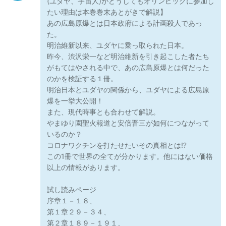
(ユダヤ、宇宙人)がどうしてもオリンピックに参加し
たい理由は本巻巻末あとがきで解説】
あの広島原爆とは日本政府による計画殺人であっ
た。
明治維新以来、ユダヤに乗っ取られた日本。
昨今、渋沢栄一など明治維新を引き起こした者たち
がもてはやされる中で、あの広島原爆とは何だった
のかを検証する１冊。
明治日本とユダヤの関係から、ユダヤによる広島原
爆を一挙大公開！
また、現代時事とも合わせて解説。
やまゆり園聖火報道と安倍晋三が如何につながって
いるのか？
コロナワクチンを打たせたいその真相とは⁉
この1冊で世界の全てが分かります。他にはない価格
以上の情報があります。
試し読みページ
序章１－１８、
第１章２９－３４、
第２章１８９－１９１、