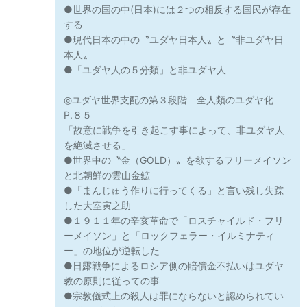
●世界の国の中(日本)には２つの相反する国民が存在
する
●現代日本の中の〝ユダヤ日本人〟と〝非ユダヤ日
本人〟
●「ユダヤ人の５分類」と非ユダヤ人
◎ユダヤ世界支配の第３段階 全人類のユダヤ化
P.８５
「故意に戦争を引き起こす事によって、非ユダヤ人
を絶滅させる」
●世界中の〝金（GOLD）〟を欲するフリーメイソン
と北朝鮮の雲山金鉱
●「まんじゅう作りに行ってくる」と言い残し失踪
した大室寅之助
●１９１１年の辛亥革命で「ロスチャイルド・フリ
ーメイソン」と「ロックフェラー・イルミナティ
ー」の地位が逆転した
●日露戦争によるロシア側の賠償金不払いはユダヤ
教の原則に従っての事
●宗教儀式上の殺人は罪にならないと認められてい