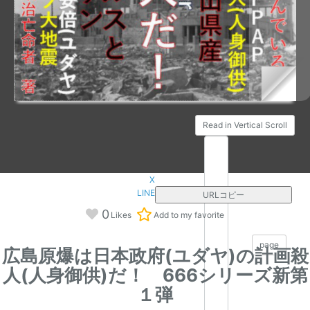
Read in Vertical Scroll
X
LINE
URLコピー
0
Likes
Add to my favorite
/328
page
広島原爆は日本政府(ユダヤ)の計画殺
人(人身御供)だ！ 666シリーズ新第
１弾