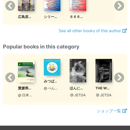
広島原爆は日本政府(ユダヤ)の計画殺人(人身御供)だ！ 666シリーズ新第１弾
シリーズ第１弾 ６６６（ユダヤ人）の安倍晋三と麻生太郎
６６６（ユダヤ人）の習近平と安倍晋三
See all other books of this author
Popular books in this category
みつばちくくちゃん
【ワコーレ】CLasism 2020 冬 vol.20
愛媛県鳥類目録 - Checklist of the Birds of Ehime
ほんになるねこ
THE WORLD CARS COLLECTION 募集ガイド
@ べんちゃんまん
@ 和田興産公式
@ 日本野鳥の会愛媛
@ JETDA
@ JETDA
ショップ一覧