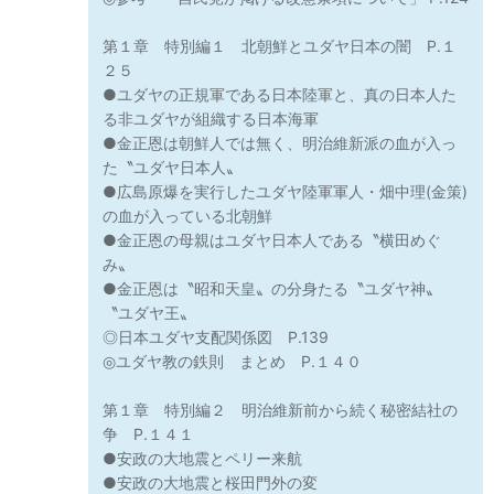
第１章 特別編１ 北朝鮮とユダヤ日本の闇 P.１
２５
●ユダヤの正規軍である日本陸軍と、真の日本人た
る非ユダヤが組織する日本海軍
●金正恩は朝鮮人では無く、明治維新派の血が入っ
た〝ユダヤ日本人〟
●広島原爆を実行したユダヤ陸軍軍人・畑中理(金策)
の血が入っている北朝鮮
●金正恩の母親はユダヤ日本人である〝横田めぐ
み〟
●金正恩は〝昭和天皇〟の分身たる〝ユダヤ神〟
〝ユダヤ王〟
◎日本ユダヤ支配関係図 P.139
◎ユダヤ教の鉄則 まとめ P.１４０
第１章 特別編２ 明治維新前から続く秘密結社の
争 P.１４１
●安政の大地震とペリー来航
●安政の大地震と桜田門外の変