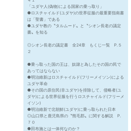
「ユダヤ人(偽物)による国家の乗っ取り」
●ロスチャイルド(ユダヤ)の世界征服の最重要指南書
は「聖書」である
●ユダヤ教の〝タルムード〟と〝シオン長老の議定
書〟を知る
◎シオン長老の議定書 全24章 もくじ一覧 P.５
２
●乗っ取った国の王は、奴隷と為したその国の民で
あってはならない
●明治維新はロスチャイルド(フリーメイソン)による
ユダヤ革命
●その国の原住民(非ユダヤ)を排除して、侵略者(ユ
ダヤ)による世界征服を行うロスチャイルド(フリーメ
イソン)
●明治維新で北朝鮮(ユダヤ)に乗っ取られた日本
◎山口県と鹿児島県の〝熊毛郡〟に関する解説 P.
７０
●田布施とは一体何なのか？