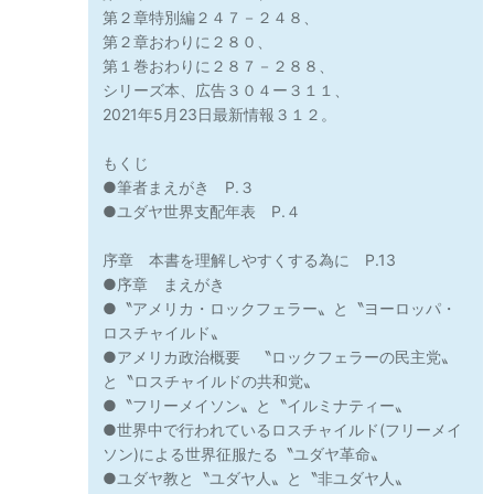
第２章特別編２４７－２４８、
第２章おわりに２８０、
第１巻おわりに２８７－２８８、
シリーズ本、広告３０４ー３１１、
2021年5月23日最新情報３１２。
もくじ
●筆者まえがき P.３
●ユダヤ世界支配年表 P.４
序章 本書を理解しやすくする為に P.13
●序章 まえがき
●〝アメリカ・ロックフェラー〟と〝ヨーロッパ・
ロスチャイルド〟
●アメリカ政治概要 〝ロックフェラーの民主党〟
と〝ロスチャイルドの共和党〟
●〝フリーメイソン〟と〝イルミナティー〟
●世界中で行われているロスチャイルド(フリーメイ
ソン)による世界征服たる〝ユダヤ革命〟
●ユダヤ教と〝ユダヤ人〟と〝非ユダヤ人〟