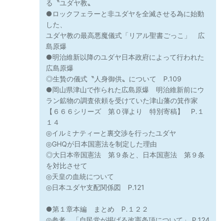
る〝ユダヤ教〟
●ロックフェラーと非ユダヤを全滅させる為に始動
した、
ユダヤ教の最高悪魔儀式「リアル聖書ごっこ」 広
島原爆
●明治維新以降のユダヤ日本政府によって行われた
広島原爆
◎生贄の儀式〝人身御供〟について P.109
●岡山県津山で作られた広島原爆 明治維新前にウ
ラン鉱物の調査依頼を受けていた津山藩の箕作家
【６６６シリーズ 第０弾より 特別寄稿】 P.１
１４
◎イルミナティーと裏交渉を行ったユダヤ
◎GHQが日本国憲法を制定した理由
◎大日本帝国憲法 第９条と、日本国憲法 第９条
を対比させて
◎天皇の血統について
◎日本ユダヤ支配関係図 P.121
●第１章本編 まとめ P.１２２
◎参考 「自民党が掲げる改憲条項について」 P.124