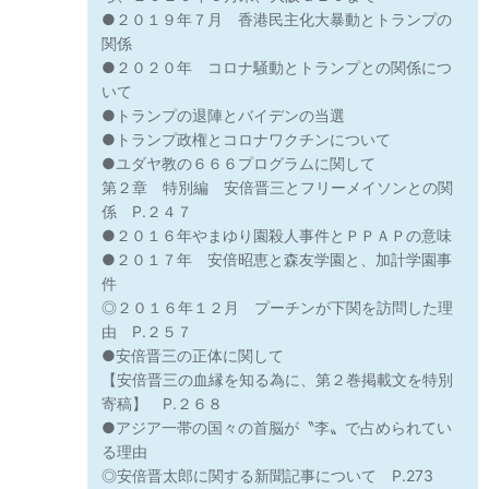
●２０１９年７月 香港民主化大暴動とトランプの
関係
●２０２０年 コロナ騒動とトランプとの関係につ
いて
●トランプの退陣とバイデンの当選
●トランプ政権とコロナワクチンについて
●ユダヤ教の６６６プログラムに関して
第２章 特別編 安倍晋三とフリーメイソンとの関
係 P.２４７
●２０１６年やまゆり園殺人事件とＰＰＡＰの意味
●２０１７年 安倍昭恵と森友学園と、加計学園事
件
◎２０１６年１２月 プーチンが下関を訪問した理
由 P.２５７
●安倍晋三の正体に関して
【安倍晋三の血縁を知る為に、第２巻掲載文を特別
寄稿】 P.２６８
●アジア一帯の国々の首脳が〝李〟で占められてい
る理由
◎安倍晋太郎に関する新聞記事について P.273