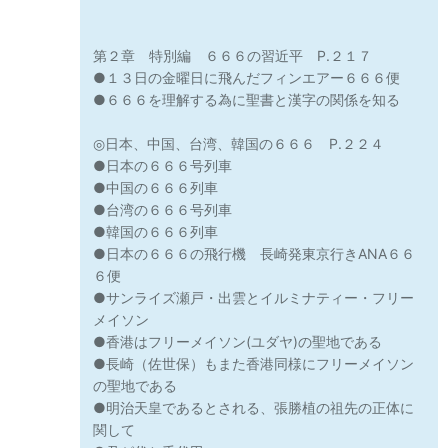
第２章 特別編 ６６６の習近平 P.２１７
●１３日の金曜日に飛んだフィンエアー６６６便
●６６６を理解する為に聖書と漢字の関係を知る
◎日本、中国、台湾、韓国の６６６ P.２２４
●日本の６６６号列車
●中国の６６６列車
●台湾の６６６号列車
●韓国の６６６列車
●日本の６６６の飛行機 長崎発東京行きANA６６
６便
●サンライズ瀬戸・出雲とイルミナティー・フリー
メイソン
●香港はフリーメイソン(ユダヤ)の聖地である
●長崎（佐世保）もまた香港同様にフリーメイソン
の聖地である
●明治天皇であるとされる、張勝植の祖先の正体に
関して