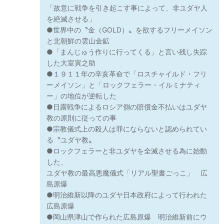
「故意に戦争を引き起こす事によって、非ユダヤ人
を絶滅させる」
●世界中の〝金（GOLD）〟を欲するフリーメイソン
と北朝鮮の雲山金鉱
●「まんじゅう作りに行ってくる」と言い残し失踪
した大室寅之助
●１９１１年の辛亥革命で「ロスチャイルド・フリ
ーメイソン」と「ロックフェラー・イルミナティ
ー」の地位が逆転した
●日露戦争によるロシア側の賠償金不払いはユダヤ
教の原則に従っての事
●宗教儀式上の殺人は罪にならないと認められてい
る〝ユダヤ教〟
●ロックフェラーと非ユダヤを全滅させる為に始動
した、
ユダヤ教の最高悪魔儀式「リアル聖書ごっこ」 広
島原爆
●明治維新以降のユダヤ日本政府によって行われた
広島原爆
●岡山県津山で作られた広島原爆 明治維新前にウ