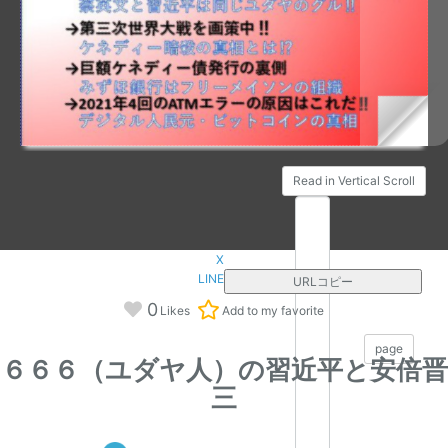
Read in Vertical Scroll
X
LINE
URLコピー
0
Likes
Add to my favorite
/260
page
６６６（ユダヤ人）の習近平と安倍晋
三