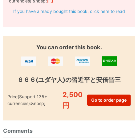
currencies):&nbsp;
If you have already bought this book, click here to read
You can order this book.
６６６(ユダヤ人)の習近平と安倍晋三
2,500
Price(Support 135+
currencies):&nbsp;
円
Comments