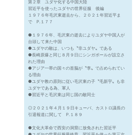
第２章 ユダヤ化する中国大陸
習近平を使ったユダヤの世界征服 後編
１９７６年毛沢東逝去から、２０２１年習近平ま
で P.１７７
●１９７６年、毛沢東の逝去によりユダヤ中国人が
台頭して来た中国
●ユダヤの敵は、いつも〝非ユダヤ〟である
●長崎原爆と同じ８月９日にシンガポールが設立さ
れた理由
●アジア一帯の国々の首脳が〝李〟で占められてい
る理由
●ユダヤ教の原則に従い毛沢東の子〝毛新宇〟も非
ユダヤである為、軍人
●習近平と毛沢東は同じ国の敵同士
◎２０２１年４月１９日キューバ、カストロ議長の
引退報道に関して P.１８９
●文化大革命で西安の洞窟に放免された習近平
●ユダヤの世界征服最終章 習近平を使った第三次