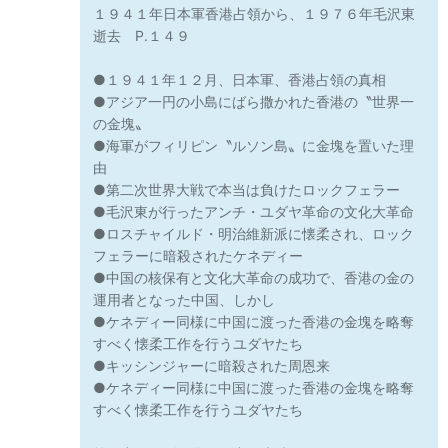
１９４１年日本軍香港占領から、１９７６年毛沢東
逝去 P.１４９
●１９４１年１２月、日本軍、香港占領の真相
●アジア一円の小島にばら撒かれた香港の〝世界一
の金塊〟
●海軍がフィリピン〝ルソン島〟に金塊を置いた理
由
●第二次世界大戦で本当は負けたロックフェラー
●毛沢東が行ったアンチ・ユダヤ革命の文化大革命
●ロスチャイルド・明治維新派に懐柔され、ロック
フェラーに暗殺されたケネディー
●中国の核保有と文化大革命の成功で、香港の金の
運用者となった中国、しかし
●ケネディー同様に中国に渡った香港の金塊を略奪
すべく懐柔工作を行うユダヤたち
●キッシンジャーに暗殺された周恩来
●ケネディー同様に中国に渡った香港の金塊を略奪
すべく懐柔工作を行うユダヤたち