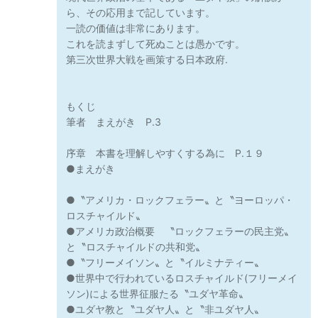
ら、その応用まで記しています。
一読の価値は非常にあります。
これを読まずして死ぬことは愚かです。
第三次世界大戦を画策する日本政府.
もくじ
筆者 まえがき P.3
序章 本書を理解しやすくする為に P.１９
●まえがき
●〝アメリカ・ロックフェラー〟と〝ヨーロッパ・
ロスチャイルド〟
●アメリカ政治概要 〝ロックフェラーの民主党〟
と〝ロスチャイルドの共和党〟
●〝フリーメイソン〟と〝イルミナティー〟
●世界中で行われているロスチャイルド(フリーメイ
ソン)による世界征服たる〝ユダヤ革命〟
●ユダヤ教と〝ユダヤ人〟と〝非ユダヤ人〟