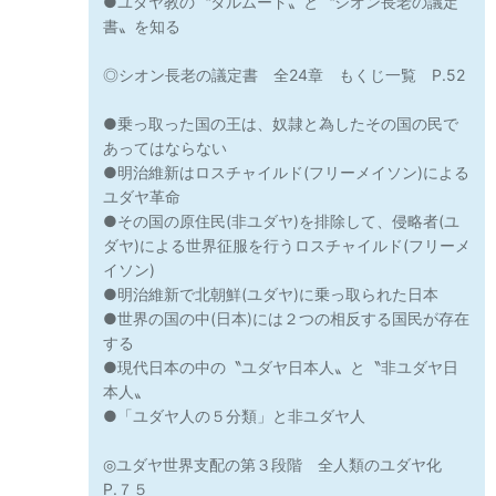
●ユダヤ教の〝タルムード〟と〝シオン長老の議定
書〟を知る
◎シオン長老の議定書 全24章 もくじ一覧 P.52
●乗っ取った国の王は、奴隷と為したその国の民で
あってはならない
●明治維新はロスチャイルド(フリーメイソン)による
ユダヤ革命
●その国の原住民(非ユダヤ)を排除して、侵略者(ユ
ダヤ)による世界征服を行うロスチャイルド(フリーメ
イソン)
●明治維新で北朝鮮(ユダヤ)に乗っ取られた日本
●世界の国の中(日本)には２つの相反する国民が存在
する
●現代日本の中の〝ユダヤ日本人〟と〝非ユダヤ日
本人〟
●「ユダヤ人の５分類」と非ユダヤ人
◎ユダヤ世界支配の第３段階 全人類のユダヤ化
P.７５