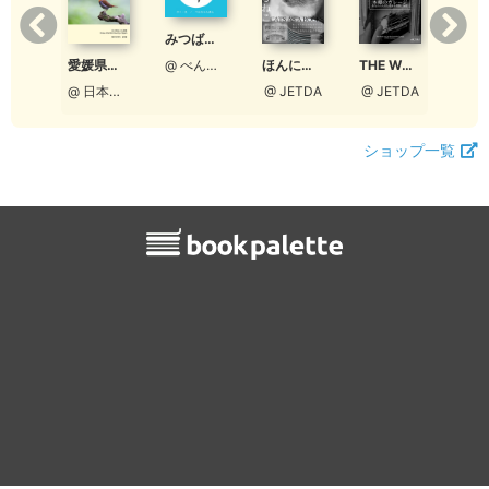
みつばちくくちゃん
【ワコーレ】CLasism 2020 冬 vol.20
愛媛県鳥類目録 - Checklist of the Birds of Ehime
ほんになるねこ
THE WORLD CARS COLLECTION 募集ガイド
@ べんちゃんまん
@ 和田興産公式
@ 日本野鳥の会愛媛
@ JETDA
@ JETDA
ショップ一覧