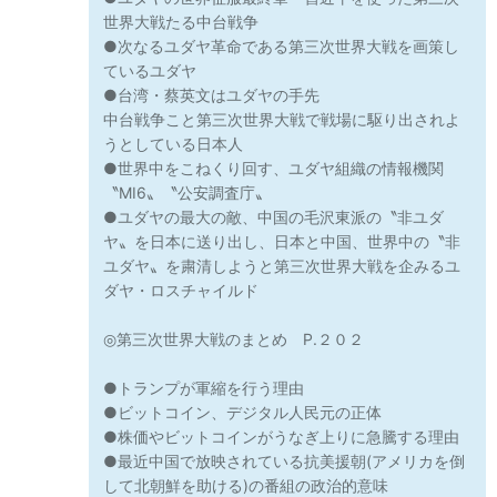
世界大戦たる中台戦争
●次なるユダヤ革命である第三次世界大戦を画策し
ているユダヤ
●台湾・蔡英文はユダヤの手先
中台戦争こと第三次世界大戦で戦場に駆り出されよ
うとしている日本人
●世界中をこねくり回す、ユダヤ組織の情報機関
〝MI6〟〝公安調査庁〟
●ユダヤの最大の敵、中国の毛沢東派の〝非ユダ
ヤ〟を日本に送り出し、日本と中国、世界中の〝非
ユダヤ〟を粛清しようと第三次世界大戦を企みるユ
ダヤ・ロスチャイルド
◎第三次世界大戦のまとめ P.２０２
●トランプが軍縮を行う理由
●ビットコイン、デジタル人民元の正体
●株価やビットコインがうなぎ上りに急騰する理由
●最近中国で放映されている抗美援朝(アメリカを倒
して北朝鮮を助ける)の番組の政治的意味