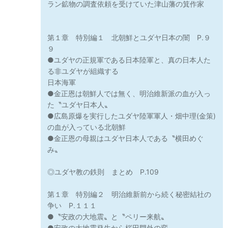
ラン鉱物の調査依頼を受けていた津山藩の箕作家
第１章 特別編１ 北朝鮮とユダヤ日本の闇 P.９
９
●ユダヤの正規軍である日本陸軍と、真の日本人た
る非ユダヤが組織する
日本海軍
●金正恩は朝鮮人では無く、明治維新派の血が入っ
た〝ユダヤ日本人〟
●広島原爆を実行したユダヤ陸軍軍人・畑中理(金策)
の血が入っている北朝鮮
●金正恩の母親はユダヤ日本人である〝横田めぐ
み〟
◎ユダヤ教の鉄則 まとめ P.109
第１章 特別編２ 明治維新前から続く秘密結社の
争い P.１１１
●〝安政の大地震〟と〝ペリー来航〟
●安政の大地震発生から桜田門外の変