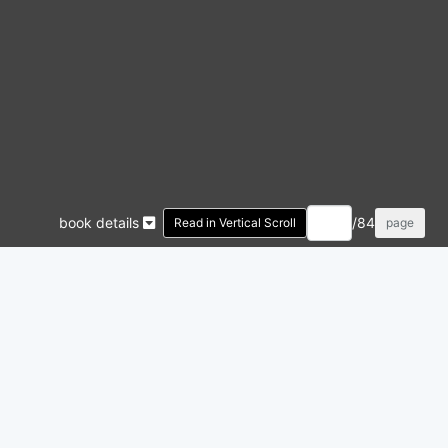
book details
/84
Read in Vertical Scroll
page