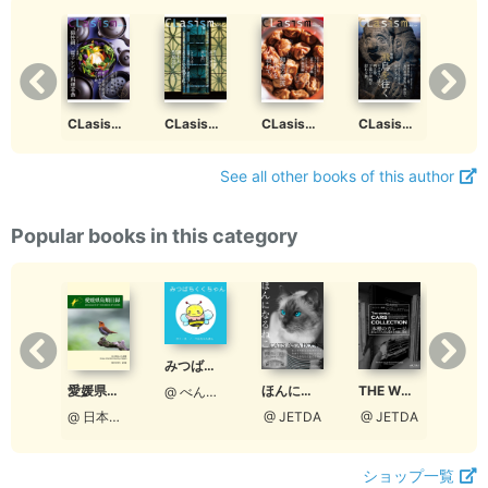
CLasism 2022 秋 vol.27
CLasism 2025 夏 vol.38
CLasism 2024 秋 vol.35
CLasism 2025 春 vol.37
CLasism 2024 冬 vol.36
See all other books of this author
Popular books in this category
みつばちくくちゃん
【ワコーレ】CLasism 2020 冬 vol.20
愛媛県鳥類目録 - Checklist of the Birds of Ehime
ほんになるねこ
THE WORLD CARS COLLECTION 募集ガイド
@ べんちゃんまん
@ 和田興産公式
@ 日本野鳥の会愛媛
@ JETDA
@ JETDA
ショップ一覧