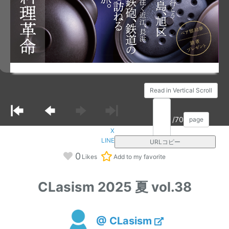
Read in Vertical Scroll
/70
page
X
LINE
URLコピー
0
Likes
Add to my favorite
CLasism 2025 夏 vol.38
@ CLasism