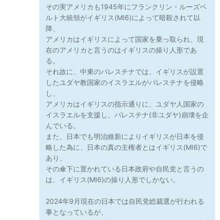
その実アメリカも1945年にフランクリン・ルーズベ
ルト大統領がイギリス(MI6)によって暗殺されて以
降、
アメリカはイギリスによって国家を乗っ取られ、現
在のアメリカと言うのはイギリスの操り人形であ
る。
それ故に、中東のパレスチナでは、イギリスが設置
したユダヤ教国家のイスラエルがパレスチナを侵略
し、
アメリカはイギリスの指示通りに、ユダヤ人国家の
イスラエルを支援し、パレスチナ(非ユダヤ)崩壊を企
んでいる。
また、日本でも明治維新によりイギリスが日本を侵
略した為に、日本の真の主権者とはイギリス(MI6)で
あり、
その傘下に置かれている日本政府や自民党と言うの
は、イギリス(MI6)の操り人形でしかない。
2024年9月現在の日本では自民党総裁選が行われる
事となっているが、