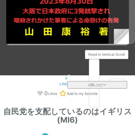
Read in Vertical Scroll
X
/196
page
LINE
URLコピー
0
Likes
Add to my favorite
自民党を支配しているのはイギリス
(MI6)