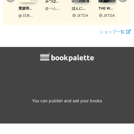
みつばちくくちゃん
【ワコーレ】CLasism 2020 冬 vol.20
愛媛県鳥類目録 - Checklist of the Birds of Ehime
ほんになるねこ
THE WORLD CARS COLLECTION 募集ガイド
@ べんちゃんまん
@ 和田興産公式
@ 日本野鳥の会愛媛
@ JETDA
@ JETDA
ショップ一覧
You can publish and sell your books