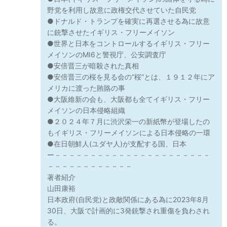
野党を利用し故意に政権交代させていた自民党
●ドナルド・トランプを確実に再選させる為に故意
に銃撃させたイギリス・フリーメイソン
●世界と日本をコントロールするイギリス・フリー
メイソンのMI6と警視庁、公安調査庁
●安倍晋三が暗殺された真相
●安倍晋三の桜を見る会の“桜”とは、１９１２年にア
メリカに渡った賄賂の事
●大阪維新の会も、大阪都も全てイギリス・フリー
メイソンの日本侵略組織
●２０２４年７月に渋沢栄一の新紙幣が登場したの
もイギリス・フリーメイソンによる日本侵略の一環
●在日朝鮮人(ユダヤ人)が支配する国、日本
ー－－－－－－－－－－－－－－－－－－－－－－
－－－－－－－－－－－－
著者紹介
山田康裕
日本政府(自民党)と政敵関係にある為に2023年8月
30日、大阪で計画的に3発銃撃され重傷を負わされ
る。