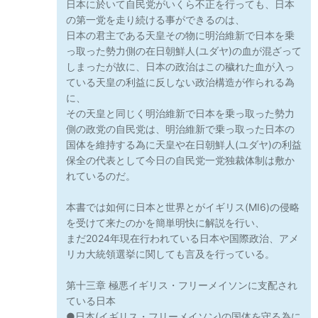
日本に於いて自民党がいくら不正を行っても、日本
の第一党を走り続ける事ができるのは、
日本の君主である天皇その物に明治維新で日本を乗
っ取った勢力側の在日朝鮮人(ユダヤ)の血が混ざって
しまったが故に、日本の政治はこの穢れた血が入っ
ている天皇の利益に反しない政治構造が作られる為
に、
その天皇と同じく明治維新で日本を乗っ取った勢力
側の政党の自民党は、明治維新で乗っ取った日本の
国体を維持する為に天皇や在日朝鮮人(ユダヤ)の利益
保全の代表として今日の自民党一党独裁体制は敷か
れているのだ。
本書では如何に日本と世界とがイギリス(MI6)の侵略
を受けて来たのかを簡単明快に解説を行い、
まだ2024年現在行われている日本や国際政治、アメ
リカ大統領選挙に関しても言及を行っている。
第十三章 極悪イギリス・フリーメイソンに支配され
ている日本
●日本(イギリス・フリーメイソン)の国体を守る為に